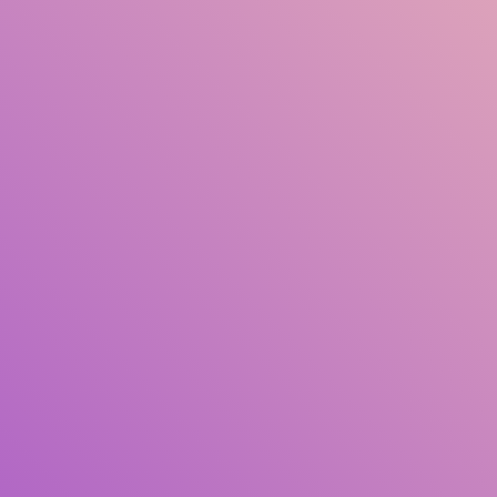
Pengarang
Subyek
ISBN/ISSN
Tipe Koleksi
Lokasi
GMD
Pencarian